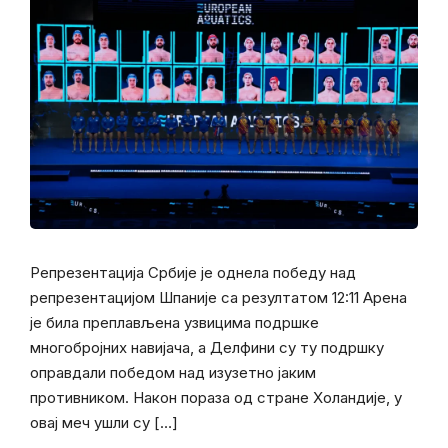
Репрезентација Србије је однела победу над
репрезентацијом Шпаније са резултатом 12:11 Арена
је била преплављена узвицима подршке
многобројних навијача, а Делфини су ту подршку
оправдали победом над изузетно јаким
противником. Након пораза од стране Холандије, у
овај меч ушли су […]