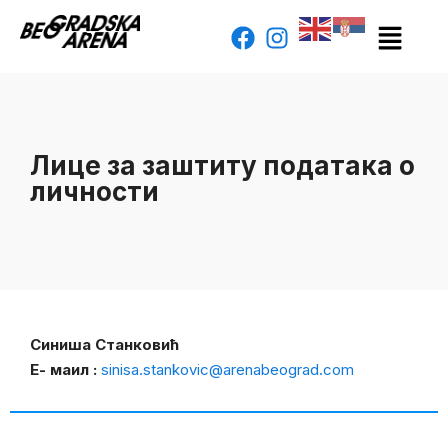
Лицe за заштиту података о
личности
Синиша Станковић
Е- маил :
sinisa.stankovic@arenabeograd.com