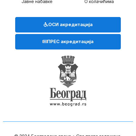
Јавне набавке
О колачићима
ОСИ акредитација
ПРЕС акредитација