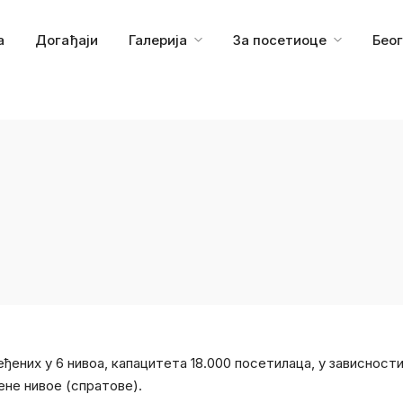
а
Догађаји
Галерија
За посетиоце
Бео
ђених у 6 нивоа, капацитета 18.000 посетилаца, у зависност
ене нивое (спратове).