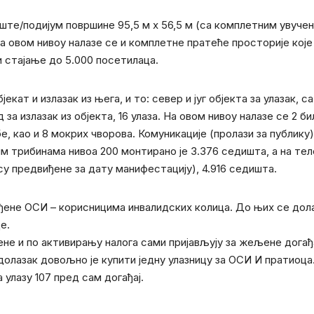
ште/подијум површине 95,5 м x 56,5 м (са комплетним увучен
а овом нивоу налазе се и комплетне пратеће просторије које 
 стајање до 5.000 посетилаца.
јекат и излазак из њега, и то: север и југ објекта за улазак
а излазак из објекта, 16 улаза. На овом нивоу налазе се 2 би
, као и 8 мокрих чворова. Комуникације (пролази за публику) 
м трибинама нивоа 200 монтирано је 3.376 седишта, а на тел
су предвиђене за дату манифестацију), 4.916 седишта.
ене ОСИ – корисницима инвалидских колица. До њих се долази
це.
ене и по активирању налога сами пријављују за жељене догађа
долазак довољно је купити једну улазницу за ОСИ И пратиоца
улазу 107 пред сам догађај.