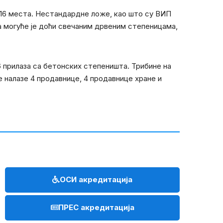
и 16 места. Нестандардне ложе, као што су ВИП
а могуће је доћи свечаним дрвеним степеницама,
6 прилаза са бетонских степеништа. Трибине на
 налазе 4 продавнице, 4 продавнице хране и
ОСИ акредитација
ПРЕС акредитација