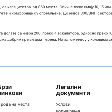
0, са капацитетом од 860 места. Обичне ложе имају 10, 15 ил
цитете и комфорније су опремљене. До нивоа 300/ВИП сектор
га долазе са нивоа 200, преко 4 ескалатора, односно преко 1
еома добрим прегледом терена. На истом нивоу у холовима се
Брзи
Легални
линкови
документи
родајна места
Услови
коришћења