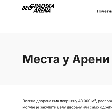
Почетн
Места у Арени
Велика дворана има површину 48.000 м², распоре
могуће је закупити целу дворану или само одређ