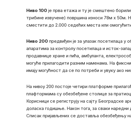
Ниво 100
је прва етажа и ту је смештенo борили
трибине извучене) површина износи 78м x 50м. Н
сместити до 2.000 седећих места или омогућити
Ниво 200
предвиђен је за улазак посетилаца у об
апаратима за контролу посетилаца и исток-запад з
продавнице хране и пића, амбуланта, електрособе
могуће прилагодити разним наменама. На фиксни
имају могућност да се по потреби и увуку ако ни
На нивоу 200 постоје четири платформе прилагођ
плафтормама су обезбеђене столице за пратио
Корисници се региструју на сајту Београдске ар
доласка годишње. Након тога, за сваки наредни 
Списак пријављених се доставља обезбеђењу на 