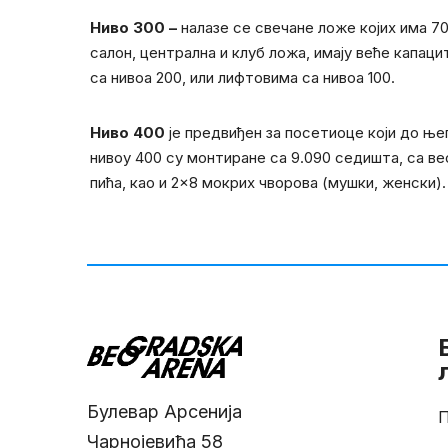
Ниво 300 –
налазе се свечане ложе којих има 7
салон, централна и клуб ложа, имају веће капа
са нивоа 200, или лифтовима са нивоа 100.
Ниво 400
је предвиђен за посетиоце који до ње
нивоу 400 су монтиране са 9.090 седишта, са в
пића, као и 2×8 мокрих чворoва (мушки, женски).
Булевар Арсенија
П
Чарнојевића 58