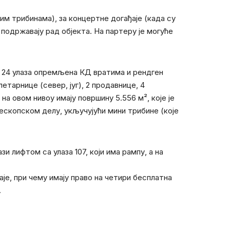
им трибинама), за концертне догађаје (када су
подржавају рад објекта. На партеру је могуће
, са 24 улаза опремљена КД вратима и рендген
летарнице (север, југ), 2 продавнице, 4
на овом нивоу имају површину 5.556 м², које је
ескопском делу, укључујући мини трибине (које
 лифтом са улаза 107, који има рампу, а на
је, при чему имају право на четири бесплатна
.