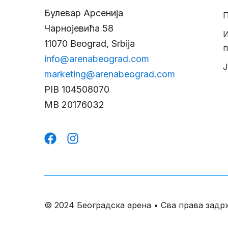
Булевар Арсенија
П
Чарнојевића 58
11070 Beograd, Srbija
п
info@arenabeograd.com
Ј
marketing@arenabeograd.com
PIB
104508070
MB
20176032
© 2024 Београдска арена • Сва права задр