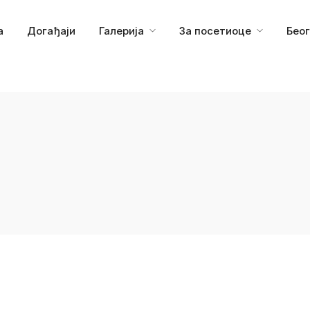
а
Догађаји
Галерија
За посетиоце
Бео