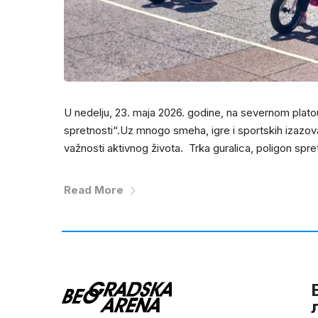
U nedelju, 23. maja 2026. godine, na severnom plat
spretnosti“.Uz mnogo smeha, igre i sportskih izazova
važnosti aktivnog života. Trka guralica, poligon spre
Read More