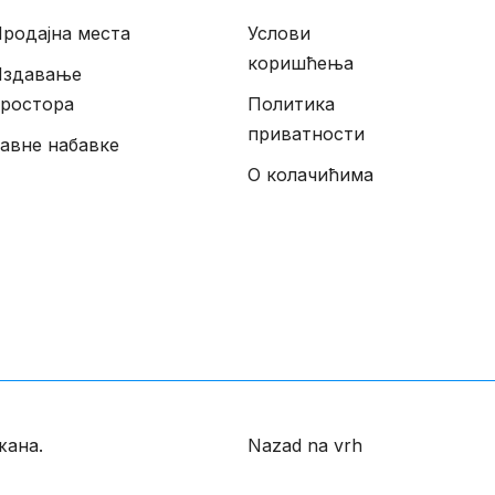
родајна места
Услови
коришћења
Издавање
ростора
Политика
приватности
авне набавке
О колачићима
жана.
Nazad na vrh