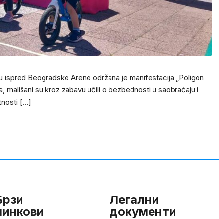
ou ispred Beogradske Arene održana je manifestacija „Poligon
, mališani su kroz zabavu učili o bezbednosti u saobraćaju i
tnosti […]
Брзи
Легални
линкови
документи