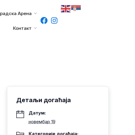
градска Арена
Контакт
Детаљи догаћаја
Датум:
новембар 19
Категорије догађаја: