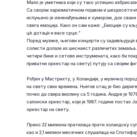
Мало је уметника који су тако успешно избрисали
Са својом харизматичном појавом и шездесеточ
испуњено је изненађењима и хумором, док сваки к
свега емоција. Како он сам каже: „Емоције су кљ
ц́е дотац́и и васе срце.“
Поред музике, његови концерти су задивљујуц́и 
солисти долазе из шеснаест различитих земаља.
четири бине и сетове инструмената, како би покр
приватни оркестар на свету) путују са својим фи
Рођен у Мастрихту, у Холандији, у музичкој поро
на свету свих времена. Његов отац је био дириг
почео да свира виолину са 5 година. Андре је 19
салонски оркестар, који је 1987. године постао 
оркестар на свету.
Преко 22 милиона пратилаца прати холандску суп
као и 2,1 милион месечних слушалаца на Спотифај