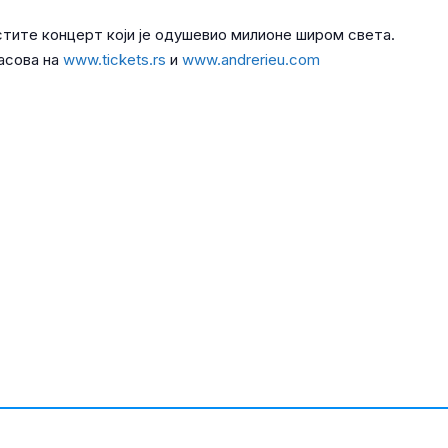
устите концерт који је одушевио милионе широм света.
часова на
www.tickets.rs
и
www.andrerieu.com