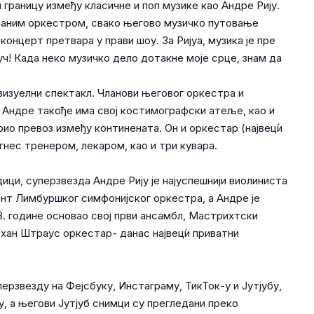
 границу између класичне и поп музике као Андре Рију.
ланим оркестром, свако његово музичко путовање
онцерт претвара у прави шоу. За Ријуа, музика је пре
уч! Када неко музичко дело дотакне моје срце, знам да
визуелни спектакл. Чланови његовог оркестра и
 Андре такође има свој костимографски атеље, као и
ио превоз између континената. Он и оркестар (највец́и
тнес тренером, лекаром, као и три кувара.
дици, суперзвезда Андре Рију је најуспешнији виолиниста
ент Лимбуршког симфонијског оркестра, а Андре је
78. године основао свој први ансамбл, Мастрихтски
Јохан Штраус оркестар- данас највец́и приватни
ерзвезду на Фејсбуку, Инстаграму, ТикТок-у и Јутјубу,
у, а његови Јутјуб снимци су прегледани преко