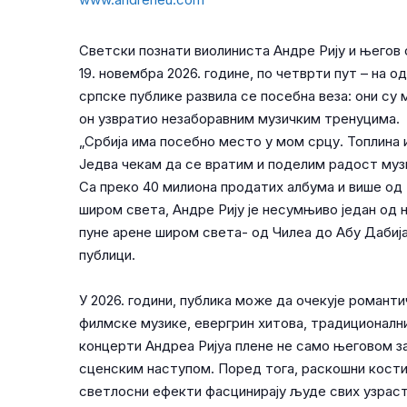
Светски познати виолиниста Андре Рију и његов 
19. новембра 2026. године, по четврти пут – на 
српске публике развила се посебна веза: они су 
он узвратио незаборавним музичким тренуцима.
„Србија има посебно место у мом срцу. Топлина и
Једва чекам да се вратим и поделим радост музи
Са преко 40 милиона продатих албума и више од
широм света, Андре Рију је несумњиво један од 
пуне арене широм света- од Чилеа до Абу Дабија,
публици.
У 2026. години, публика може да очекује романти
филмске музике, евергрин хитова, традиционални
концерти Андреа Ријуа плене не само његовом з
сценским наступом. Поред тога, раскошни кости
светлосни ефекти фасцинирају људе свих узраст