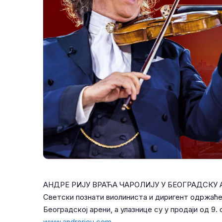
АНДРЕ РИЈУ ВРАЋА ЧАРОЛИЈУ У БЕОГРАДСКУ 
Светски познати виолиниста и диригент одржаће 
Београдској арени, а улазнице су у продаји од 9.
www.andrerieu.com