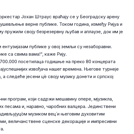
оркестар Јохан Штраус враћају се у Београдску арену
одушевљење верне публике. Током година, између Ријуа и
му пружили своју безрезервну љубав и аплаузе, док им је
 ентузијазам публике у овој земљи су незаборавни.
ке са свима вама!“, каже Рију.
 700.000 посетилаца годишње на преко 80 концерата
најуспешнијих извођача нашег времена. Његове турнеје
 а следеће јесени ц́е своју музику донети и српској
чни програм, који садржи мешавину опере, мјузикла,
х песама и, наравно, чаробних валцера. Јединствени
адивљујуц́ом музиком вец́ и његовим духовитим
ми, величанствене сценске декорације и импресивни
а.