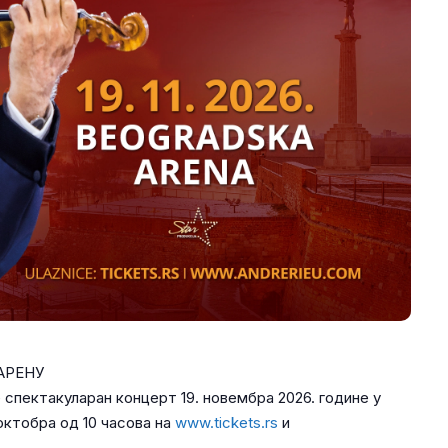
АРЕНУ
спектакуларан концерт 19. новембра 2026. године у
 октобра од 10 часова на
www.tickets.rs
и