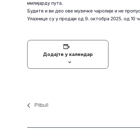
милијарду пута.
Будите и ви део ове музичке чаролије и не проп
Улазнице су у продаји од 9. октобра 2025. од 10 
Додајте у календар
Pitbull