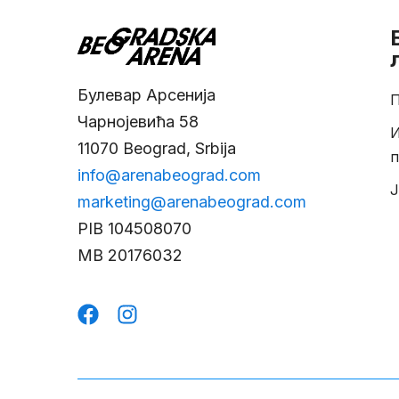
Булевар Арсенија
П
Чарнојевића 58
11070 Beograd, Srbija
п
info@arenabeograd.com
Ј
marketing@arenabeograd.com
PIB
104508070
MB
20176032