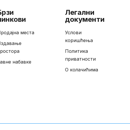
Брзи
Легални
линкови
документи
родајна места
Услови
коришћења
Издавање
ростора
Политика
приватности
авне набавке
О колачићима