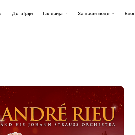
а
Догађаји
Галерија
За посетиоце
Бео