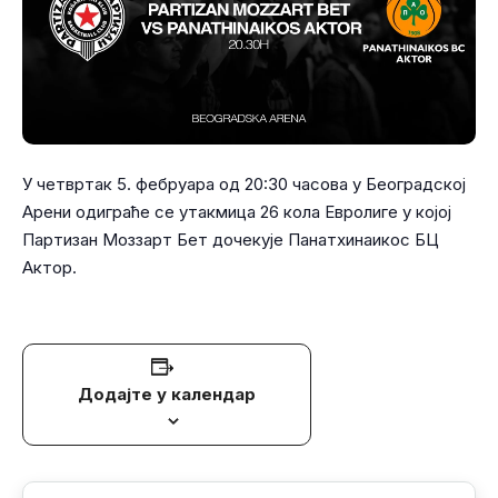
У четвртак 5. фебруара од 20:30 часова у Београдској
Арени одиграће се утакмица 26 кола Евролиге у којој
Партизан Моззарт Бет дочекује Панатхинаикос БЦ
Актор.
Додајте у календар