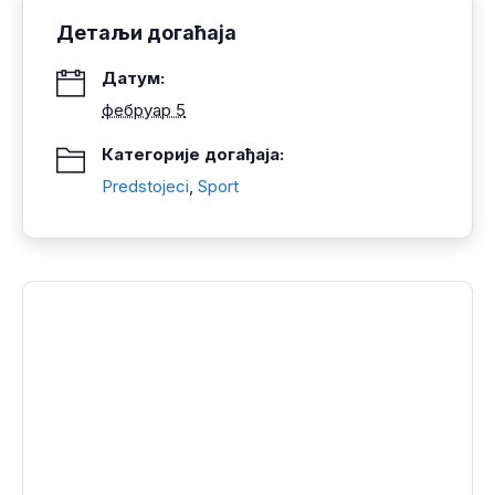
Детаљи догаћаја
Датум:
фебруар 5
Категорије догађаја:
Predstojeci
,
Sport