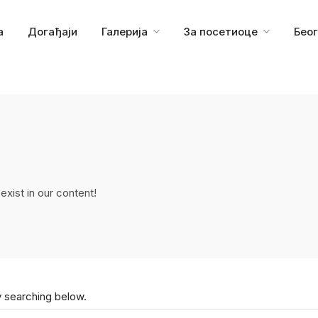
а
Догађаји
Галерија
За посетиоце
Бео
xist in our content!
y searching below.