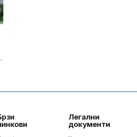
.
Брзи
Легални
линкови
документи