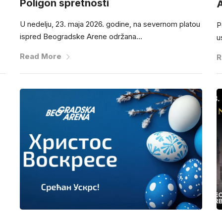
Poligon spretnosti
A
U nedelju, 23. maja 2026. godine, na severnom platou
P
ispred Beogradske Arene održana...
u
Read More
R