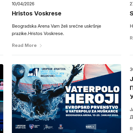
10/04/2026
2
Hristos Voskrese
Beogradska Arena Vam želi srećne uskršnje
Н
prazike.Hristos Voskrese.
R
Read More
3
Ј
Д
R