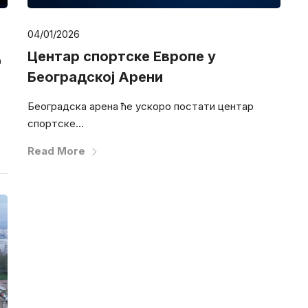
04/01/2026
д
Центар спортске Европе у
Београдској Арени
Београдска арена ће ускоро постати центар
спортске...
Read More