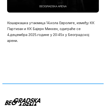
Кошаркашка утакмица 14.кола Евролиге, између КК
Партизан и КК Бајерн Минхен, одиграће се
4.децембра 2025.године у 20:45х у Београдској
арени.