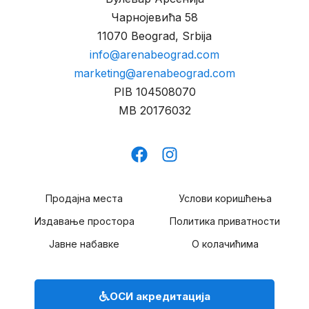
t
n
Чарнојевића 58
s
11070 Beograd, Srbija
info@arenabeograd.com
marketing@arenabeograd.com
PIB
104508070
MB
20176032
Продајна места
Услови коришћења
Издавање простора
Политика приватности
Јавне набавке
О колачићима
ОСИ акредитација